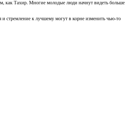
ам, как Тахир. Многие молодые люди начнут видеть больше
бя и стремление к лучшему могут в корне изменить чью-то