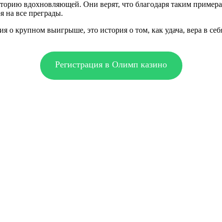
сторию вдохновляющей. Они верят, что благодаря таким пример
я на все преграды.
я о крупном выигрыше, это история о том, как удача, вера в се
Регистрация в Олимп казино