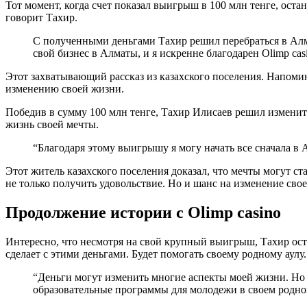
Тот момент, когда счет показал выигрыш в 100 млн тенге, оста
говорит Тахир.
С полученными деньгами Тахир решил перебраться в Алмат
свой бизнес в Алматы, и я искренне благодарен Olimp cas
Этот захватывающий рассказ из казахского поселения. Напомина
изменению своей жизни.
Победив в сумму 100 млн тенге, Тахир Илисаев решил изменить
жизнь своей мечты.
“Благодаря этому выигрышу я могу начать все сначала в 
Этот житель казахского поселения доказал, что мечты могут ста
не только получить удовольствие. Но и шанс на изменение сво
Продолжение истории с Olimp casino
Интересно, что несмотря на свой крупный выигрыш, Тахир ост
сделает с этими деньгами. Будет помогать своему родному аулу. 
“Деньги могут изменить многие аспекты моей жизни. Но о
образовательные программы для молодежи в своем родном