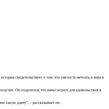
 история свидетельствует о том, что смелость мечтать и вера в
олучие. Он поделился, что начал играть для удовольствия и
не такую удачу”, – рассказывает он.