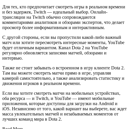
Для тех, кто предпочитает смотреть игры в реальном времени
и без задержек, Twitch — идеальный выбор. Онлайн-
трансляции на Twitch обычно сопровождаются
комментариями аналитиков и обзорами экспертов, что делает
просмотр более информативным и интерактивным.
С другой стороны, если вы пропустили какой-либо важный
матч или хотите пересмотреть интересные моменты, YouTube
будет отличным вариантом. Канал Dota 2 на YouTube
регулярно обновляется записями матчей, обзорами и
интервью.
Также не стоит забывать о встроенном в игру клиенте Dota 2.
Там вы можете смотреть матчи прямо в игре, управляя
камерой самостоятельно, а также анализировать статистику и
движения игроков в реальном времени.
Если вы хотите смотреть матчи на мобильных устройствах,
оба ресурса — и Twitch, и YouTube — имеют мобильные
приложения, которые доступны для загрузки на Android и
iOS. Независимо от того, какой вариант вы выберете, вас ждет
масса увлекательных матчей и незабываемых моментов от
лучших команд мира в Dota 2.
Read More