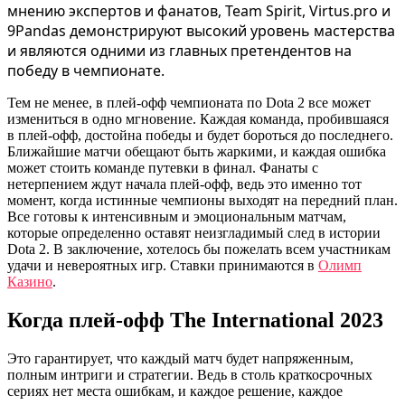
мнению экспертов и фанатов, Team Spirit, Virtus.pro и
9Pandas демонстрируют высокий уровень мастерства
и являются одними из главных претендентов на
победу в чемпионате.
Тем не менее, в плей-офф чемпионата по Dota 2 все может
измениться в одно мгновение. Каждая команда, пробившаяся
в плей-офф, достойна победы и будет бороться до последнего.
Ближайшие матчи обещают быть жаркими, и каждая ошибка
может стоить команде путевки в финал. Фанаты с
нетерпением ждут начала плей-офф, ведь это именно тот
момент, когда истинные чемпионы выходят на передний план.
Все готовы к интенсивным и эмоциональным матчам,
которые определенно оставят неизгладимый след в истории
Dota 2. В заключение, хотелось бы пожелать всем участникам
удачи и невероятных игр. Ставки принимаются в
Олимп
Казино
.
Когда плей-офф The International 2023
Это гарантирует, что каждый матч будет напряженным,
полным интриги и стратегии. Ведь в столь краткосрочных
сериях нет места ошибкам, и каждое решение, каждое