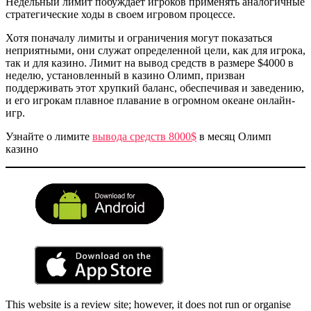
Недельный лимит побуждает игроков применять аналогичные
стратегические ходы в своем игровом процессе.
Хотя поначалу лимиты и ограничения могут показаться
неприятными, они служат определенной цели, как для игрока,
так и для казино. Лимит на вывод средств в размере $4000 в
неделю, установленный в казино Олимп, призван
поддерживать этот хрупкий баланс, обеспечивая и заведению,
и его игрокам плавное плавание в огромном океане онлайн-
игр.
Узнайте о лимите
вывода средств 8000$
в месяц Олимп
казино
This website is a review site; however, it does not run or organise