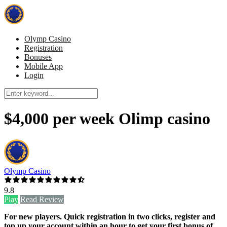
Olymp Casino
Registration
Bonuses
Mobile App
Login
$4,000 per week Olimp casino
Olymp Casino
9.8
Play
Read Review
For new players. Quick registration in two clicks, register and
top up your account within an hour to get your first bonus of