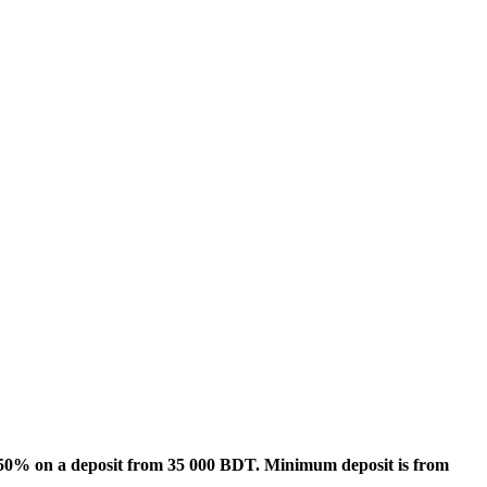
to 750% on a deposit from 35 000 BDT. Minimum deposit is from