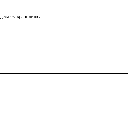
надежном хранилище.