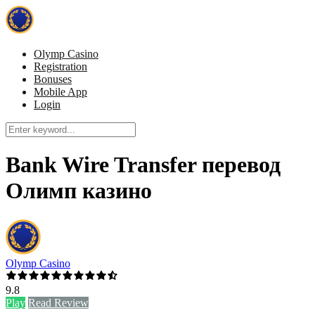
Olymp Casino
Registration
Bonuses
Mobile App
Login
Bank Wire Transfer перевод
Олимп казино
Olymp Casino
9.8
Play
Read Review