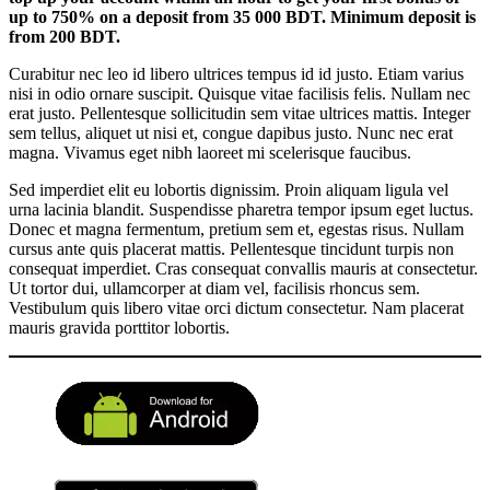
up to 750% on a deposit from 35 000 BDT. Minimum deposit is
from 200 BDT.
Curabitur nec leo id libero ultrices tempus id id justo. Etiam varius
nisi in odio ornare suscipit. Quisque vitae facilisis felis. Nullam nec
erat justo. Pellentesque sollicitudin sem vitae ultrices mattis. Integer
sem tellus, aliquet ut nisi et, congue dapibus justo. Nunc nec erat
magna. Vivamus eget nibh laoreet mi scelerisque faucibus.
Sed imperdiet elit eu lobortis dignissim. Proin aliquam ligula vel
urna lacinia blandit. Suspendisse pharetra tempor ipsum eget luctus.
Donec et magna fermentum, pretium sem et, egestas risus. Nullam
cursus ante quis placerat mattis. Pellentesque tincidunt turpis non
consequat imperdiet. Cras consequat convallis mauris at consectetur.
Ut tortor dui, ullamcorper at diam vel, facilisis rhoncus sem.
Vestibulum quis libero vitae orci dictum consectetur. Nam placerat
mauris gravida porttitor lobortis.